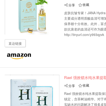
收藏
分享


皮肤抗皱专家！JANA Hyd
主要成分透明质酸血清可增
保养都十分有效。此外，富
款抗衰老的血清还可作为眼
http://tinyurl.com/y993qyvk
直达链接
Rael 强效锁水纯水果
收藏
分享


Rael 强效锁水纯水果提
镇定，含茶树油精华。对于
实缺水的问题解决了很多皮肤问题就