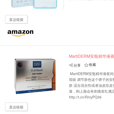
直达链接
MartiDERM安瓶精华液夜间
收藏
分享


MartiDERM安瓶精华液夜间焕
瑕疵 调节肤色这个牌子的安
肤 适合混合性或者油皮痘皮
激，刚上脸会有刺痛发红属
http://t.cn/RmyPQ36
直达链接