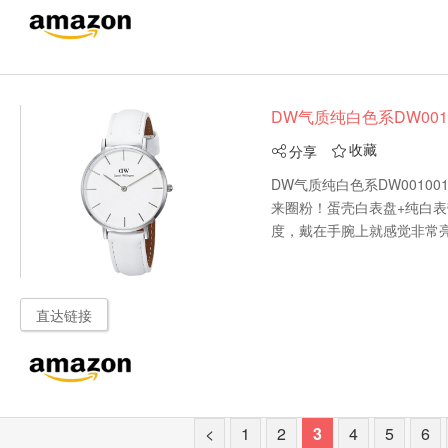
DW气质纯白色系DW001
收藏
分享


DW气质纯白色系DW0010019
来圈粉！蛋壳白表盘+纯白表
度，戴在手腕上就感觉非常亮眼，又
直达链接
<
1
2
3
4
5
6