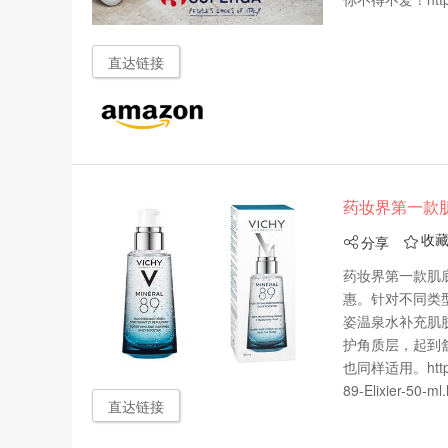
直达链接
药妆界第一款肌底
收
分享


药妆界第一款肌底液
惠。针对不同类
姿温泉水补充肌
护角质层，起到
也同样适用。https:/
89-Elixier-50-ml.
直达链接