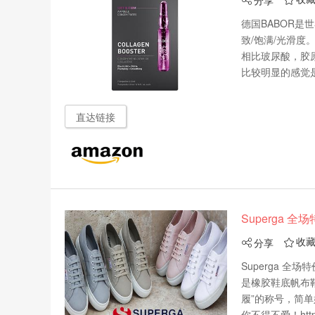
分享


德国BABOR是
致/饱满/光滑
相比玻尿酸，胶
比较明显的感觉是，
直达链接
Superga 全
收
分享


Superga 全
是橡胶鞋底帆布鞋
履”的称号，简
你不得不爱！https:/