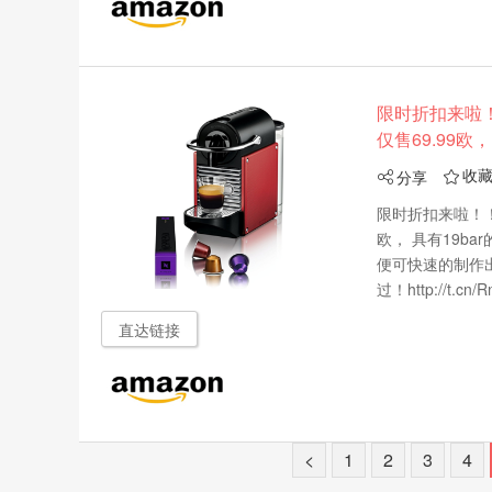
限时折扣来啦！！D
仅售69.99欧
收
分享


限时折扣来啦！！De
欧， 具有19ba
便可快速的制作
过！http://t.cn/R
直达链接
<
1
2
3
4