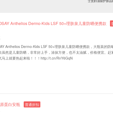
士贵妇顶级护肤品牌 V
OSAY Anthelios Dermo-Kids LSF 50+理肤泉儿童防晒便携款
藏
SAY Anthelios Dermo-Kids LSF 50+理肤泉儿童防晒便携款，大瓶装的
款虽然是儿童防晒，非常好上手，涂抹方便，也不太油腻，价格便宜。赶
就要热起来啦！！！http://t.cn/RnY6GqN
胶原蛋白安瓶
普通折扣
藏