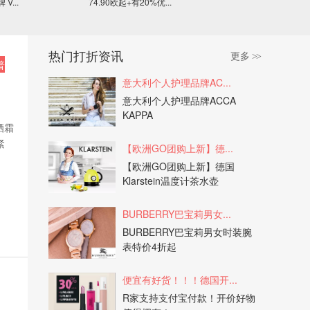
...
74.90欧起+有20%优...
补充进身体！！
热门打折资讯
更多
>>
普
意大利个人护理品牌AC...
意大利个人护理品牌ACCA
KAPPA
防晒霜
紧
​【欧洲GO团购上新】德...
​【欧洲GO团购上新】德国
Klarstein温度计茶水壶
​BURBERRY巴宝莉男女...
​BURBERRY巴宝莉男女时装腕
表特价4折起
便宜有好货！！！德国开...
R家支持支付宝付款！开价好物