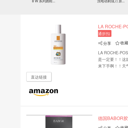
8 W 系列跑鞋...
洗电动剃须刀 原...
LA ROCHE-P
通折扣
收
分享


LA ROCHE-PO
是一定要！！这
来下手啊！！天气马上
直达链接
德国BABOR
收