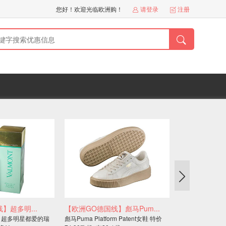
您好！欢迎光临欧洲购！
请登录
注册




】超多明...
【欧洲GO德国线】彪马Pum...
【欧洲GO德国线】
】超多明星都爱的瑞
彪马Puma Platform Patent女鞋 特价
只需要一天就能将