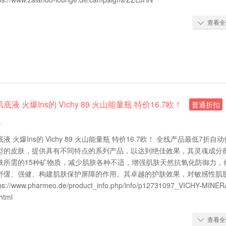
查看全

液 火爆Ins的 Vichy 89 火山能量瓶 特价16.7欧！
普通折扣
藏
 火爆Ins的 Vichy 89 火山能量瓶 特价16.7欧！ 全线产品最低7折自动
型的皮肤，提供具有不同特点的系列产品，以达到绝佳效果，其灵魂成分
肤所需的15种矿物质，减少肌肤各种不适，增强肌肤天然抗氧化防御力，
舒缓、强健、构建肌肤保护屏障的作用。其卓越的护肤效果，对敏感性肌
/www.pharmeo.de/product_info.php/info/p12731097_VICHY-MINER
html
查看全
