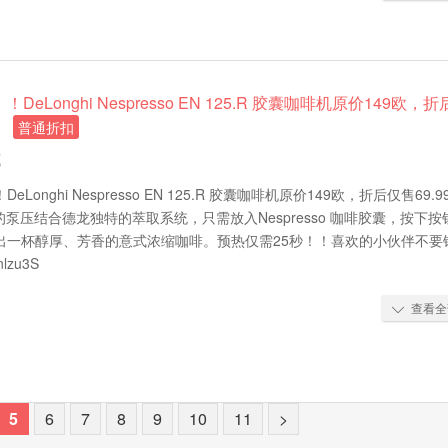
eLonghi Nespresso EN 125.R 胶囊咖啡机原价149欧，折
，
普通折扣
藏
Longhi Nespresso EN 125.R 胶囊咖啡机原价149欧，折后仅售69.9
r的泵压结合德龙独特的萃取系统，只需放入Nespresso 咖啡胶囊，按下按
出一杯醇厚、芳香的意式浓缩咖啡。预热仅需25秒！！喜欢的小伙伴不要
nlzu3S
查看全

5
6
7
8
9
10
11
>