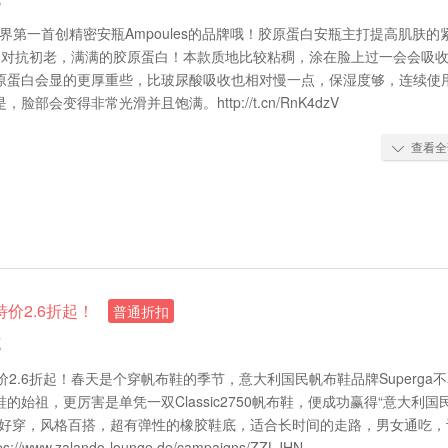
世界第一首创精密安瓶Ampoules的品牌哦！胶原蛋白安瓶主打提高肌肤的
度。对抗初老，满满的胶原蛋白！本款质地比较粘稠，涂在脸上过一会会吸
原蛋白会显的更厚重些，比玻尿酸吸收也相对慢一点，保湿度够，连续使
脸部会变得非常光滑并且饱满。http://t.cn/RnK4dzV
查看全

场特价2.6折起！
普通折扣
藏
场特价2.6折起！春天是个穿帆布鞋的季节，意大利国民帆布鞋品牌Superga
的始祖，更厉害是单凭一双Classic2750帆布鞋，便成功赢得“意大利国
单好穿，风格百搭，超有弹性的橡胶鞋底，适合长时间的走路，男女通吃，
/www.zalando-lounge.de/campaigns/ZZLJHN